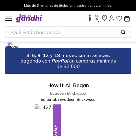
Más de 5 millones de títulos en nuestra tienda en línea.
¿Qué estás buscando?
3, 6, 9, 12 y 18 meses sin intereses
pagando con
PayPal
en compras mínimas
de $2,500
How It All Began
Evadeen Brickwood
Editorial:
?Evadeen Brickwood
Digital