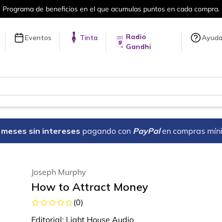
cios en el que acumulas puntos en cada compra.
Radio
Eventos
Tinta
Ayud
Gandhi
18 meses sin intereses
pagando con
PayPal
en compras mín
Joseph Murphy
How to Attract Money
(
0
)
Editorial:
Light House Audio