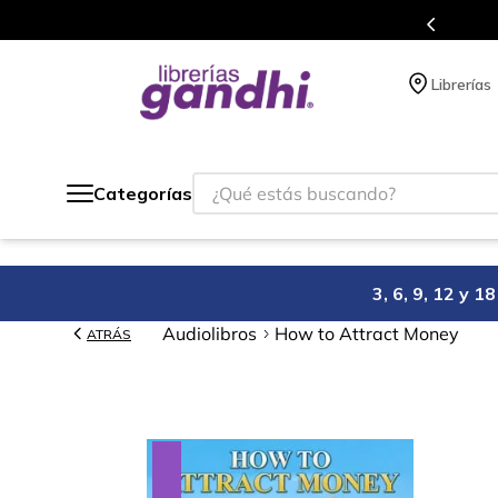
o México.
Programa de benefi
Librerías
¿Qué estás buscando?
Categorías
3, 6, 9, 12 y 
Audiolibros
How to Attract Money
ATRÁS