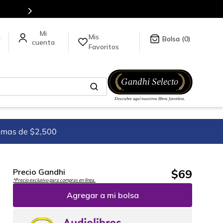
Más de 5 millones de títulos en nuestra tienda en línea.
Mis
a
0
Favoritos
imas de $2,500
$
69
Precio Gandhi
*Precio exclusivo para compras en línea.
Agregar a mi bolsa