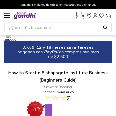
Más de 5 millones de títulos en nuestra tienda en línea.
¿Qué estás buscando?
3, 6, 9, 12 y 18 meses sin intereses
pagando con
PayPal
en compras mínimas
de $2,500
How to Start a Bishopsgate Institute Business
(Beginners Guide)
Schwarz Rosalina
Editorial:
SamEnrico
(
0
)
%
28
-