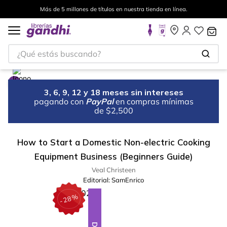
Más de 5 millones de títulos en nuestra tienda en línea.
¿Qué estás buscando?
3, 6, 9, 12 y 18 meses sin intereses
pagando con
PayPal
en compras mínimas
de $2,500
How to Start a Domestic Non-electric Cooking
Equipment Business (Beginners Guide)
Veal Christeen
Editorial:
SamEnrico
%
28
-