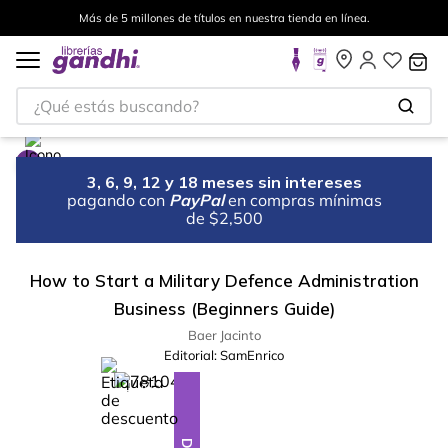
Más de 5 millones de títulos en nuestra tienda en línea.
¿Qué estás buscando?
3, 6, 9, 12 y 18 meses sin intereses
pagando con
PayPal
en compras mínimas
de $2,500
How to Start a Military Defence Administration
Business (Beginners Guide)
Baer Jacinto
Editorial:
SamEnrico
%
28
-