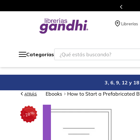
o México.
Programa de benefi
Librerías
¿Qué estás buscando?
Categorías
3, 6, 9, 12 y 
Ebooks
How to Start a Prefabricated 
ATRÁS
%
28
-