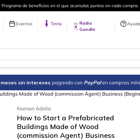
cios en el que acumulas puntos en cada compra.
Radio
Eventos
Tinta
Ayud
Gandhi
18 meses sin intereses
pagando con
PayPal
en compras mín
Buildings Made of Wood (commission Agent) Business (Begin
Keenan Adelia
How to Start a Prefabricated
Buildings Made of Wood
(commission Agent) Business