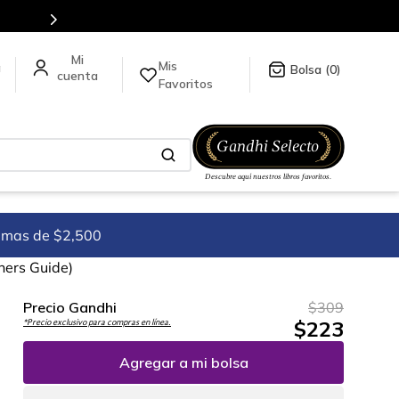
Más de 5 millones de títulos en nuestra tienda en línea.
Mis
a
0
Favoritos
imas de $2,500
ners Guide)
Precio Gandhi
$
309
$
223
*Precio exclusivo para compras en línea.
Agregar a mi bolsa