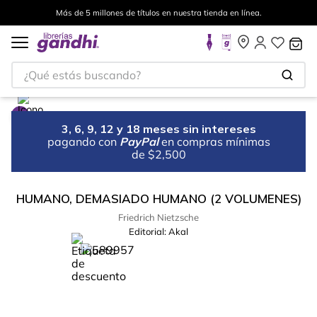
Más de 5 millones de títulos en nuestra tienda en línea.
¿Qué estás buscando?
3, 6, 9, 12 y 18 meses sin intereses
pagando con
PayPal
en compras mínimas
de $2,500
HUMANO, DEMASIADO HUMANO (2 VOLUMENES)
Friedrich Nietzsche
Editorial:
Akal
%
10
-