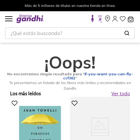
Más de 5 millones de títulos en nuestra tienda en línea.
¿Qué estás buscando?
¡Oops!
No encontramos ningún resultado para "
if-you-want-you-can-fly-
ccf361
"
Te presentamos un listado de los libros más leídos y recomendados en
Gandhi
Los más leídos
Ver todo