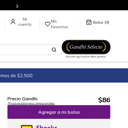
Mis
a
0
Favoritos
imas de $2,500
$
86
Precio Gandhi
*Precio exclusivo para compras en línea.
Agregar a mi bolsa