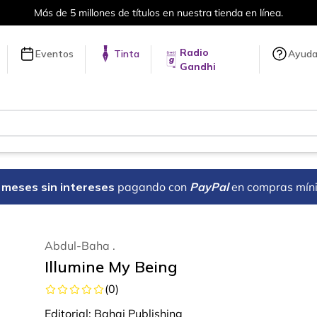
Más de 5 millones de títulos en nuestra tienda en línea.
Radio
Eventos
Tinta
Ayud
Gandhi
18 meses sin intereses
pagando con
PayPal
en compras mín
Abdul-Baha .
Illumine My Being
(
0
)
Editorial:
Bahai Publishing