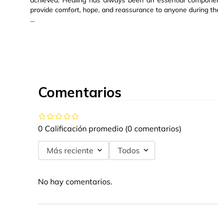
achieved. Healing has always been an essential componen
provide comfort, hope, and reassurance to anyone during th
...
Comentarios
0 Calificación promedio
(0 comentarios)
Más reciente
Todos
No hay comentarios.