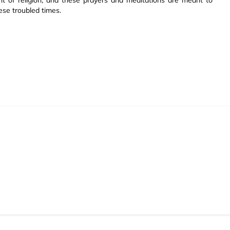
t of religion, and these prayers and meditations are meant to
ese troubled times.