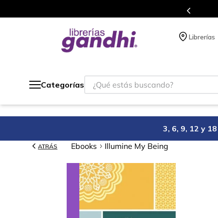
s en el que acumulas puntos en cada compra.
Librerías
¿Qué estás buscando?
Categorías
3, 6, 9, 12 y 
Ebooks
Illumine My Being
ATRÁS