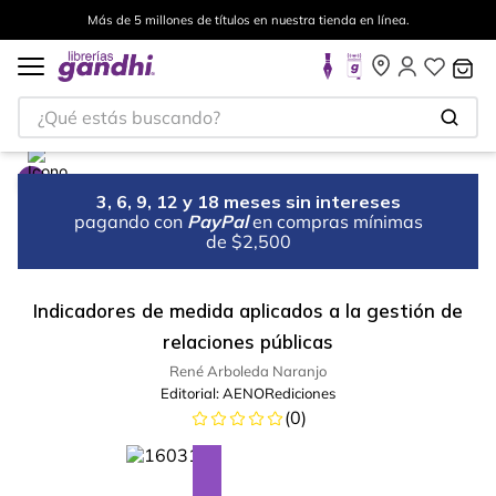
Más de 5 millones de títulos en nuestra tienda en línea.
¿Qué estás buscando?
3, 6, 9, 12 y 18 meses sin intereses
pagando con
PayPal
en compras mínimas
de $2,500
Indicadores de medida aplicados a la gestión de
relaciones públicas
René Arboleda Naranjo
Editorial:
AENORediciones
(
0
)