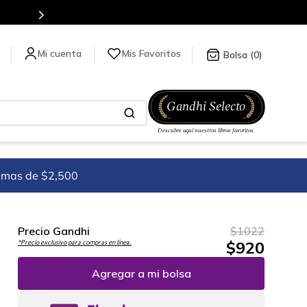
Mis Favoritos
0
imas de $2,500
Precio Gandhi
$
1022
$
920
*Precio exclusivo para compras en línea.
Agregar a mi bolsa