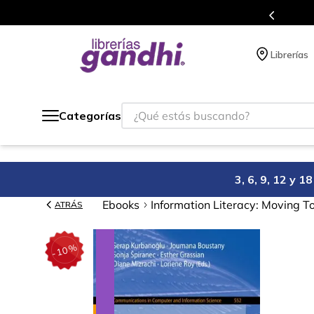
s en el que acumulas puntos en cada compra.
Librerías
¿Qué estás buscando?
Categorías
3, 6, 9, 12 y 
Ebooks
Information Literacy: Moving T
ATRÁS
%
10
-