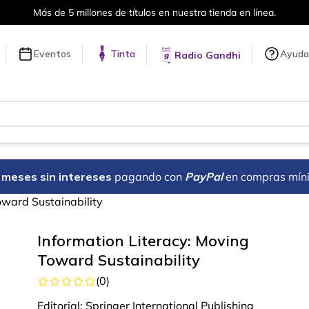
Más de 5 millones de títulos en nuestra tienda en línea.
Eventos
Tinta
Ayuda
Radio Gandhi
18 meses sin intereses
pagando con
PayPal
en compras mín
oward Sustainability
Information Literacy: Moving
Toward Sustainability
(
0
)
Editorial:
Springer International Publishing