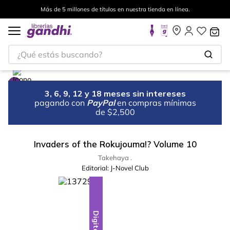
Más de 5 millones de títulos en nuestra tienda en línea.
¿Qué estás buscando?
3, 6, 9, 12 y 18 meses sin intereses
pagando con
PayPal
en compras mínimas
de $2,500
Invaders of the Rokujouma!? Volume 10
Takehaya .
Editorial:
J-Novel Club
Digital