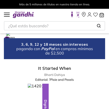
Más de 5 millones de títulos en nuestra tienda en línea.
¿Qué estás buscando?
3, 6, 9, 12 y 18 meses sin intereses
pagando con
PayPal
en compras mínimas
de $2,500
It Started When
Bharti Dahiya
Editorial:
?Pixie and Pexels
Digital