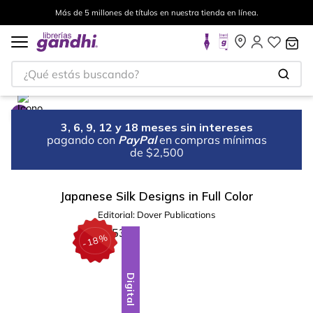
Más de 5 millones de títulos en nuestra tienda en línea.
¿Qué estás buscando?
3, 6, 9, 12 y 18 meses sin intereses
pagando con
PayPal
en compras mínimas
de $2,500
Japanese Silk Designs in Full Color
Editorial:
Dover Publications
%
18
-
Digital