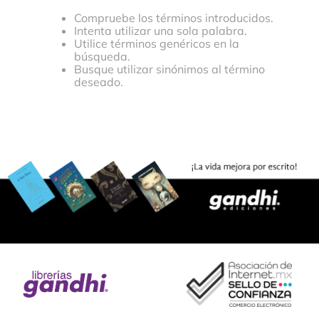
Compruebe los términos introducidos.
Intenta utilizar una sola palabra.
Utilice términos genéricos en la
búsqueda.
Busque utilizar sinónimos al término
deseado.