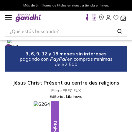
Más de 5 millones de títulos en nuestra tienda en línea.
¿Qué estás buscando?
3, 6, 9, 12 y 18 meses sin intereses
pagando con
PayPal
en compras mínimas
de $2,500
Jésus Christ Présent au centre des religions
Pierre PRECIEUX
Editorial:
Librinova
Digital