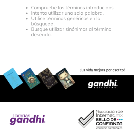
Compruebe los términos introducidos.
Intenta utilizar una sola palabra.
Utilice términos genéricos en la
búsqueda.
Busque utilizar sinónimos al término
deseado.