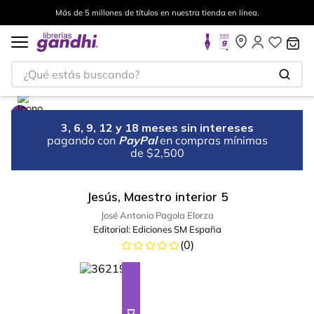
Más de 5 millones de títulos en nuestra tienda en línea.
¿Qué estás buscando?
3, 6, 9, 12 y 18 meses sin intereses
pagando con
PayPal
en compras mínimas
de $2,500
Jesús, Maestro interior 5
José Antonio Pagola Elorza
Editorial:
Ediciones SM España
(
0
)