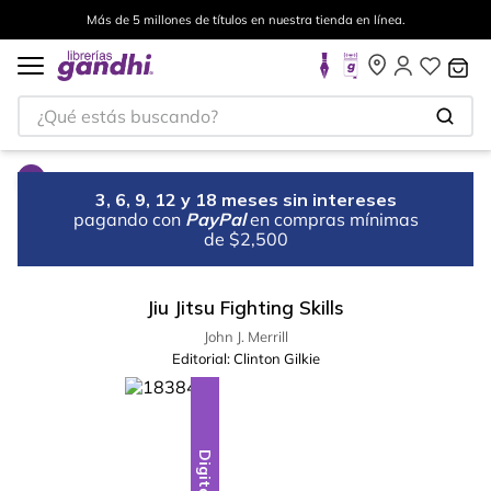
Más de 5 millones de títulos en nuestra tienda en línea.
¿Qué estás buscando?
3, 6, 9, 12 y 18 meses sin intereses
pagando con
PayPal
en compras mínimas
de $2,500
Jiu Jitsu Fighting Skills
John J. Merrill
Editorial:
Clinton Gilkie
Digital