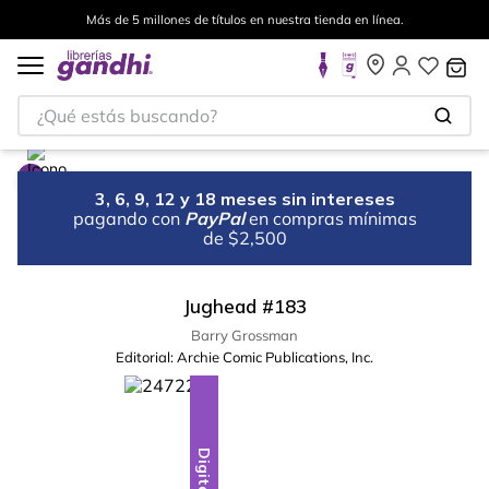
Más de 5 millones de títulos en nuestra tienda en línea.
¿Qué estás buscando?
3, 6, 9, 12 y 18 meses sin intereses
pagando con
PayPal
en compras mínimas
de $2,500
Jughead #183
Barry Grossman
Editorial:
Archie Comic Publications, Inc.
Digital