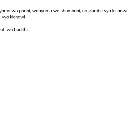
ma wa porini, wanyama wa shambani, na viumbe vya kichawi
vya kichawi
ti wa hadithi.