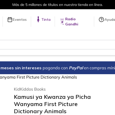
Más de 5 millones de títulos en nuestra tienda en línea.
Radio
Eventos
Tinta
Ayud
Gandhi
18 meses sin intereses
pagando con
PayPal
en compras mín
nyama First Picture Dictionary Animals
KidKiddos Books
Kamusi ya Kwanza ya Picha
Wanyama First Picture
Dictionary Animals