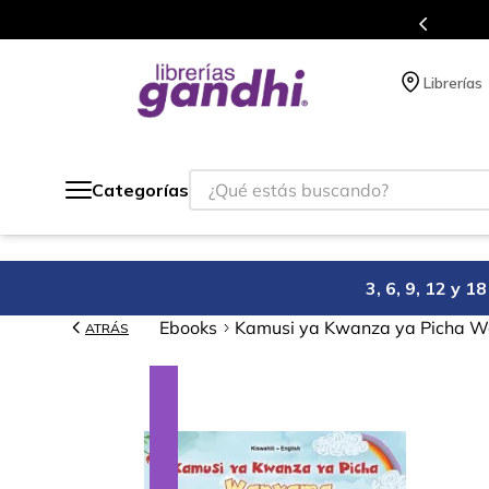
s en el que acumulas puntos en cada compra.
Librerías
¿Qué estás buscando?
Categorías
3, 6, 9, 12 y 
Ebooks
Kamusi ya Kwanza ya Picha Wa
ATRÁS