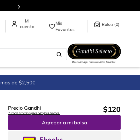
Mis
a
0
Favoritos
imas de $2,500
$
120
Precio Gandhi
*Precio exclusivo para compras en línea.
Agregar a mi bolsa