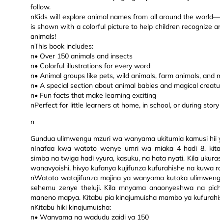
follow.
nKids will explore animal names from all around the world
is shown with a colorful picture to help children recogniz
animals!
nThis book includes:
n• Over 150 animals and insects
n• Colorful illustrations for every word
n• Animal groups like pets, wild animals, farm animals, and 
n• A special section about animal babies and magical creat
n• Fun facts that make learning exciting
nPerfect for little learners at home, in school, or during story
n
Gundua ulimwengu mzuri wa wanyama ukitumia kamusi hii y
nInafaa kwa watoto wenye umri wa miaka 4 hadi 8, kit
simba na twiga hadi vyura, kasuku, na hata nyati. Kila uk
wanavyoishi, hivyo kufanya kujifunza kufurahishe na kuwa ra
nWatoto watajifunza majina ya wanyama kutoka ulimweng
sehemu zenye theluji. Kila mnyama anaonyeshwa na pich
maneno mapya. Kitabu pia kinajumuisha mambo ya kufurah
nKitabu hiki kinajumuisha:
n• Wanyama na wadudu zaidi ya 150