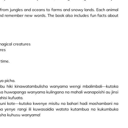
—from jungles and oceans to farms and snowy lands. Each animal
e and remember new words. The book also includes fun facts about
magical creatures
ures
 time.
a picha.
abu hiki kinawatambulisha wanyama wengi mbalimbali—kutoka
urasa huwapanga wanyama kulingana na mahali wanapoishi au jinsi
hisi kufuata.
uni kote—kutoka kwenye misitu na bahari hadi mashambani na
a yenye rangi ili kuwasaidia watoto kutambua na kukumbuka
isha kuhusu wanyama!