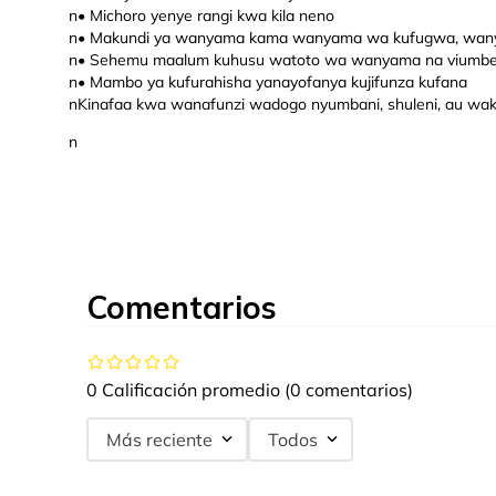
n• Michoro yenye rangi kwa kila neno
n• Makundi ya wanyama kama wanyama wa kufugwa, wanya
n• Sehemu maalum kuhusu watoto wa wanyama na viumbe 
n• Mambo ya kufurahisha yanayofanya kujifunza kufana
nKinafaa kwa wanafunzi wadogo nyumbani, shuleni, au waka
n
Comentarios
0 Calificación promedio
(0 comentarios)
Más reciente
Todos