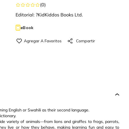
(
0
)
Editorial:
?KidKiddos Books Ltd.
eBook
arning English or Swahili as their second language.
ctionary.
ide variety of animals—from lions and giraffes to frogs, parrots,
ey live or how they behave, making learning fun and easy to