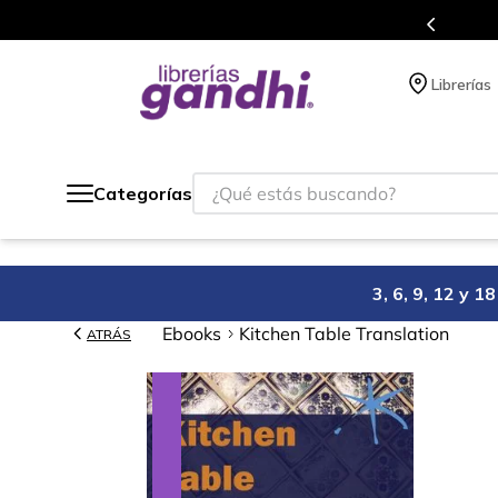
e beneficios en el que acumulas puntos en cada compra.
Librerías
¿Qué estás buscando?
Categorías
3, 6, 9, 12 y 
Ebooks
Kitchen Table Translation
ATRÁS