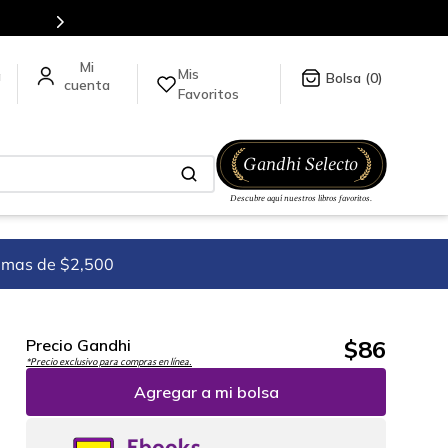
ínea.
Mis
a
0
Favoritos
imas de $2,500
$
86
Precio Gandhi
*Precio exclusivo para compras en línea.
Agregar a mi bolsa