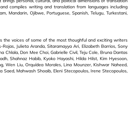
 brings personal, cultural, and political dimensions of translation
 and compiles writing and translation from languages including
am, Mandarin, Ojibwe, Portuguese, Spanish, Telugu, Turkestani,
rs the voices of some of the most thoughful and exciting writers
-Rojas, Julieta Aranda, Sitaramayya Ari, Elizabeth Barrios, Sony
 Chlala, Don Mee Choi, Gabrielle Civil, Teju Cole, Bruna Dantas
adh, Shahnaz Habib, Kyoko Hayashi, Hilda Hilst, Kim Hyesoon,
, Wen Liu, Orquídea Morales, Lina Mounzer, Kishwar Naheed,
ra Saed, Mahwash Shoaib, Eleni Stecopoulos, Irene Stecopoulos,