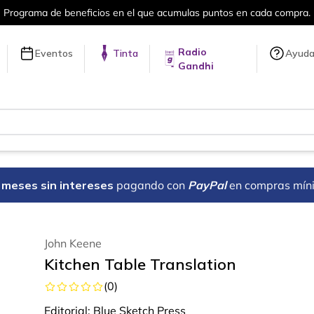
Más de 5 millones de títulos en nuestra tienda en l
Radio
Eventos
Tinta
Ayud
Gandhi
18 meses sin intereses
pagando con
PayPal
en compras mín
John Keene
Kitchen Table Translation
(
0
)
Editorial:
Blue Sketch Press