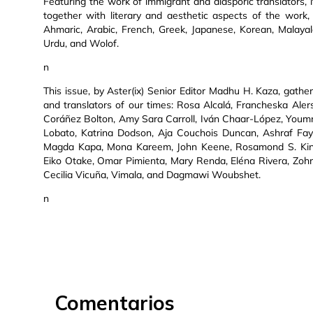
Featuring the work of immigrant and diasporic translators, it
together with literary and aesthetic aspects of the work,
Ahmaric, Arabic, French, Greek, Japanese, Korean, Malayal
Urdu, and Wolof.
n
This issue, by Aster(ix) Senior Editor Madhu H. Kaza, gathe
and translators of our times: Rosa Alcalá, Francheska Alers
Coráñez Bolton, Amy Sara Carroll, Iván Chaar-López, Youmna
Lobato, Katrina Dodson, Aja Couchois Duncan, Ashraf Fay
Magda Kapa, Mona Kareem, John Keene, Rosamond S. King
Eiko Otake, Omar Pimienta, Mary Renda, Eléna Rivera, Zoh
Cecilia Vicuña, Vimala, and Dagmawi Woubshet.
n
Comentarios