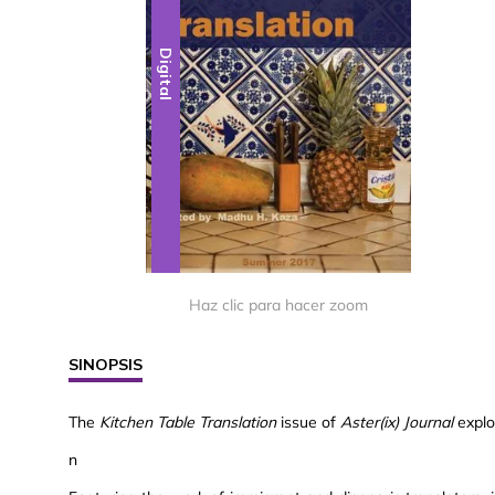
Digital
Haz clic para hacer zoom
SINOPSIS
The
Kitchen Table Translation
issue of
Aster(ix) Journal
explo
n