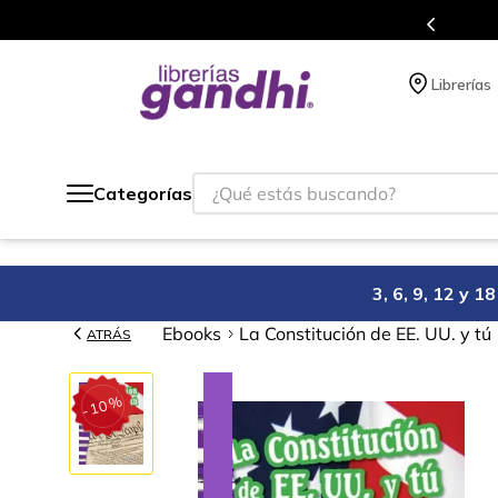
s en el que acumulas puntos en cada compra.
Librerías
¿Qué estás buscando?
Categorías
3, 6, 9, 12 y 
Ebooks
La Constitución de EE. UU. y tú
ATRÁS
%
10
-