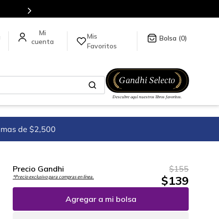
Mis
a
0
Favoritos
imas de $2,500
Precio Gandhi
$
155
$
139
*Precio exclusivo para compras en línea.
Agregar a mi bolsa