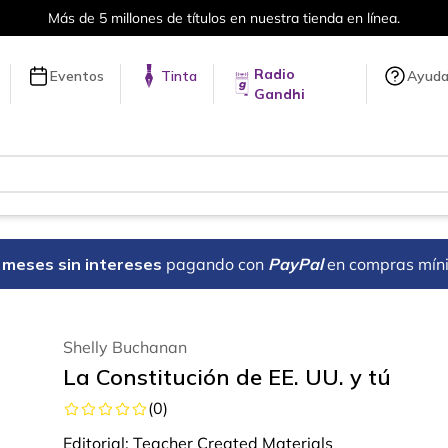
Más de 5 millones de títulos en nuestra tienda en línea.
Radio
Eventos
Tinta
Ayud
Gandhi
18 meses sin intereses
pagando con
PayPal
en compras mín
Shelly Buchanan
La Constitución de EE. UU. y tú
(
0
)
Editorial:
Teacher Created Materials