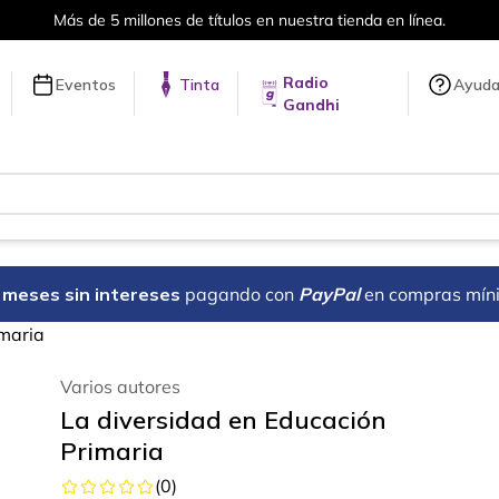
ones de títulos en nuestra tienda en línea.
Radio
Eventos
Tinta
Ayud
Gandhi
18 meses sin intereses
pagando con
PayPal
en compras mín
imaria
Varios autores
La diversidad en Educación
Primaria
(
0
)