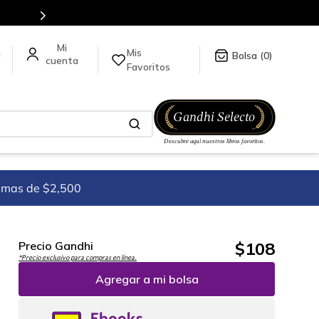
Envíos a todo el mundo, para más información da click
aquí
.
Mis
a
0
Favoritos
imas de $2,500
$
108
Precio Gandhi
*Precio exclusivo para compras en línea.
Agregar a mi bolsa