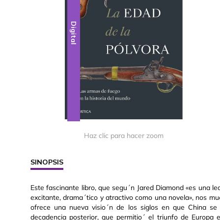
Digital
Haz clic para hacer zoom
SINOPSIS
Este fascinante libro, que segu´n Jared Diamond «es una lect
excitante, drama´tico y atractivo como una novela», nos mue
ofrece una nueva visio´n de los siglos en que China se 
decadencia posterior, que permitio´ el triunfo de Europa