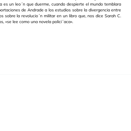
ina es un leo´n que duerme, cuando despierte el mundo temblara
portaciones de Andrade a los estudios sobre la divergencia entre
s sobre la revolucio´n militar en un libro que, nos dice Sarah C.
s, «se lee como una novela polici´aca».