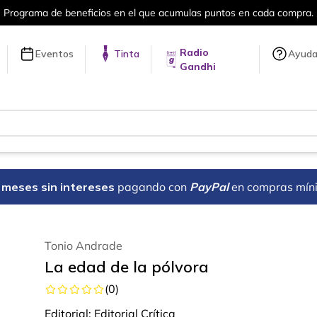
el que acumulas puntos en cada compra.
Radio
Eventos
Tinta
Ayud
Gandhi
18 meses sin intereses
pagando con
PayPal
en compras mín
Tonio Andrade
La edad de la pólvora
(
0
)
Editorial:
Editorial Crítica