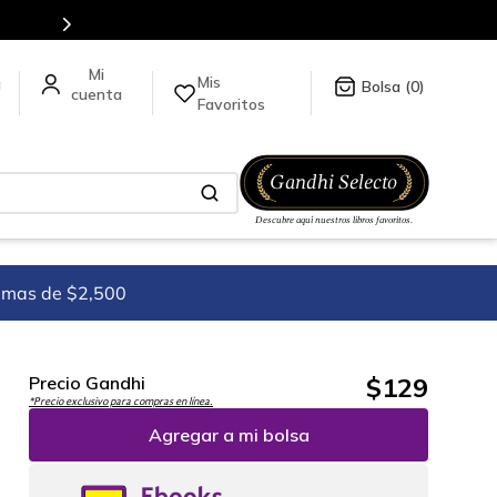
Más de 5 millones de títulos en nuestra tienda en línea.
Mis
a
0
Favoritos
imas de $2,500
$
129
Precio Gandhi
*Precio exclusivo para compras en línea.
Agregar a mi bolsa