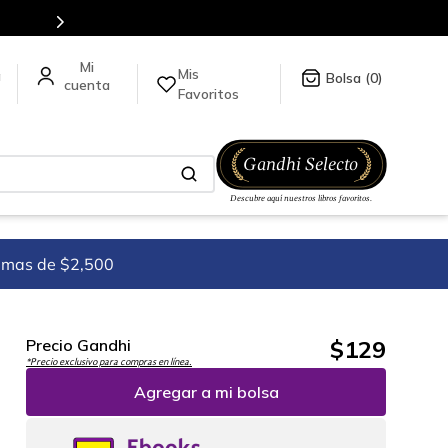
tienda en línea.
Mis
a
0
Favoritos
imas de $2,500
$
129
Precio Gandhi
*Precio exclusivo para compras en línea.
Agregar a mi bolsa