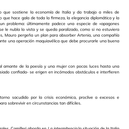
 que sostiene la economía de Italia y da trabajo a miles de
o que hace gala de toda la firmeza, la elegancia diplomática y la
e un problema: últimamente padece una especie de «apagones
e le nubla la vista y se queda paralizado, como si no estuviera
sos, Mauro pergeña un plan para absorber Artenia, una compañía
ante una operación maquiavélica que debe procurarle una buena
al amante de la poesía y una mujer con pocas luces hasta una
asiado confiada- se erigen en incómodos obstáculos e interfieren
orno sacudido por la crisis económica, proclive a excesos e
ra sobrevivir en circunstancias tan difíciles.
orales, Camilleri aborda en
La intermitencia
la situación de la Italia