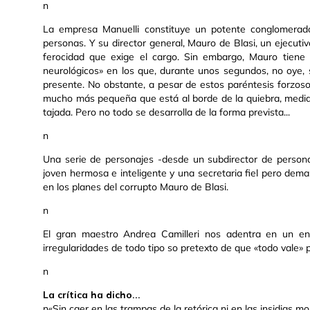
n
La empresa Manuelli constituye un potente conglomerado
personas. Y su director general, Mauro de Blasi, un ejecutiv
ferocidad que exige el cargo. Sin embargo, Mauro tien
neurológicos» en los que, durante unos segundos, no oye, s
presente. No obstante, a pesar de estos paréntesis forzo
mucho más pequeña que está al borde de la quiebra, medi
tajada. Pero no todo se desarrolla de la forma prevista...
n
Una serie de personajes -desde un subdirector de person
joven hermosa e inteligente y una secretaria fiel pero dem
en los planes del corrupto Mauro de Blasi.
n
El gran maestro Andrea Camilleri nos adentra en un ent
irregularidades de todo tipo so pretexto de que «todo vale» pa
n
La crítica ha dicho...
n«Sin caer en las trampas de la retórica ni en las insidias m