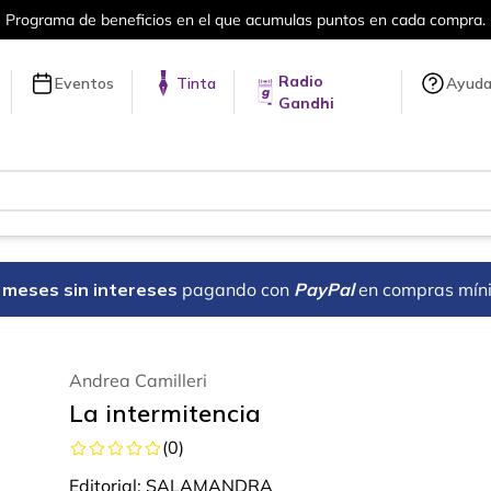
Más de 5 millones de títulos en nuestra 
Radio
Eventos
Tinta
Ayud
Gandhi
18 meses sin intereses
pagando con
PayPal
en compras mín
Andrea Camilleri
La intermitencia
(
0
)
Editorial:
SALAMANDRA