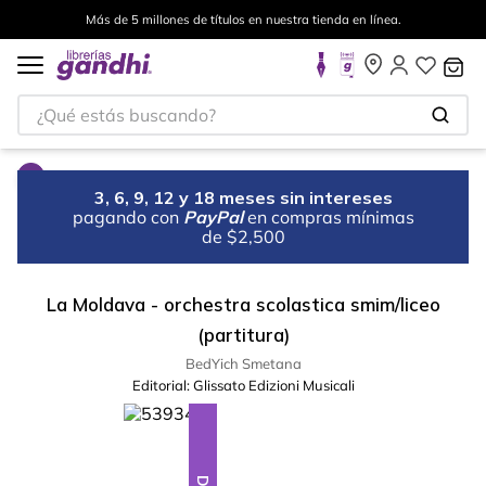
Más de 5 millones de títulos en nuestra tienda en línea.
¿Qué estás buscando?
3, 6, 9, 12 y 18 meses sin intereses
pagando con
PayPal
en compras mínimas
de $2,500
La Moldava - orchestra scolastica smim/liceo
(partitura)
BedYich Smetana
Editorial:
Glissato Edizioni Musicali