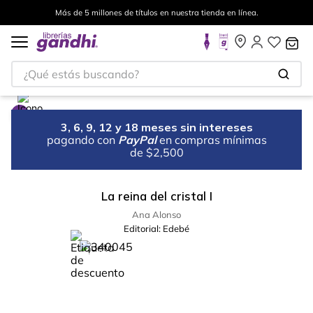
Más de 5 millones de títulos en nuestra tienda en línea.
¿Qué estás buscando?
3, 6, 9, 12 y 18 meses sin intereses
pagando con
PayPal
en compras mínimas
de $2,500
La reina del cristal I
Ana Alonso
Editorial:
Edebé
%
50
-