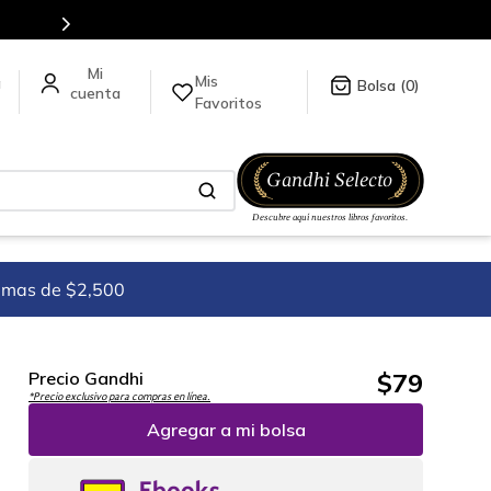
Mis
a
0
Favoritos
imas de $2,500
$
79
Precio Gandhi
*Precio exclusivo para compras en línea.
Agregar a mi bolsa