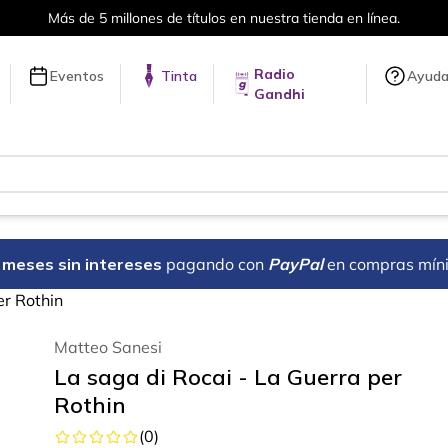
Más de 5 millones de títulos en nuestra tienda en línea.
Radio
Eventos
Tinta
Ayud
Gandhi
18 meses sin intereses
pagando con
PayPal
en compras mín
er Rothin
Matteo Sanesi
La saga di Rocai - La Guerra per
Rothin
(
0
)