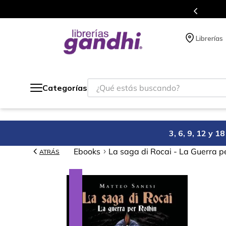
s en el que acumulas puntos en cada compra.
Librerías
¿Qué estás buscando?
Categorías
3, 6, 9, 12 y 
Ebooks
La saga di Rocai - La Guerra p
ATRÁS