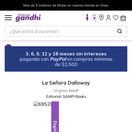
Más de 5 millones de títulos en nuestra tienda en línea.
¿Qué estás buscando?
3, 6, 9, 12 y 18 meses sin intereses
pagando con
PayPal
en compras mínimas
de $2,500
La Señora Dalloway
Virginia Woolf
Editorial:
SAMPI Books
Digital