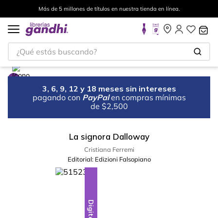
Más de 5 millones de títulos en nuestra tienda en línea.
¿Qué estás buscando?
3, 6, 9, 12 y 18 meses sin intereses
pagando con
PayPal
en compras mínimas
de $2,500
La signora Dalloway
Cristiana Ferremi
Editorial:
Edizioni Falsopiano
Digital