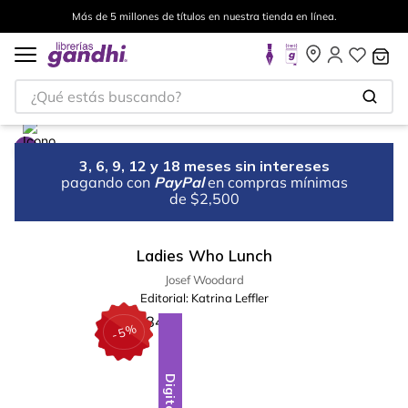
Más de 5 millones de títulos en nuestra tienda en línea.
¿Qué estás buscando?
3, 6, 9, 12 y 18 meses sin intereses
pagando con
PayPal
en compras mínimas
de $2,500
Ladies Who Lunch
Josef Woodard
Editorial:
Katrina Leffler
%
5
-
Digital