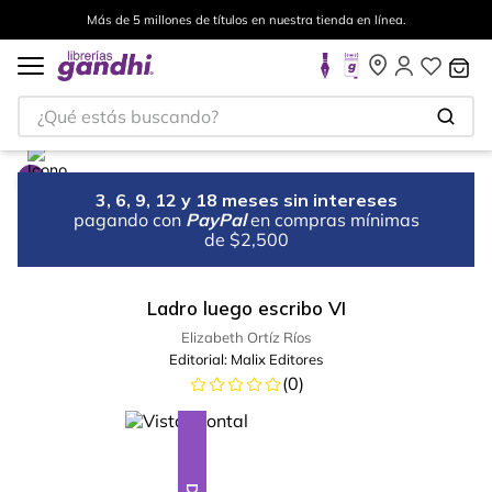
Más de 5 millones de títulos en nuestra tienda en línea.
¿Qué estás buscando?
3, 6, 9, 12 y 18 meses sin intereses
pagando con
PayPal
en compras mínimas
de $2,500
Ladro luego escribo VI
Elizabeth Ortíz Ríos
Editorial:
Malix Editores
(
0
)