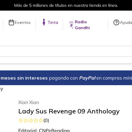
Más de 5 millones de títulos en nuestra tienda en línea.
Radio
Eventos
Tinta
Ayud
Gandhi
18 meses sin intereses
pagando con
PayPal
en compras mín
gy
Xian Xian
Lady Sus Revenge 09 Anthology
(
0
)
Editorial:
CNPeReading