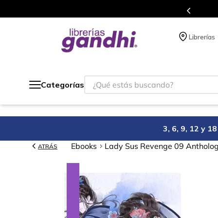
s en el que acumulas puntos en cada compra.
Librerías
¿Qué estás buscando?
Categorías
3, 6, 9, 12 y 
Ebooks
Lady Sus Revenge 09 Antholo
ATRÁS