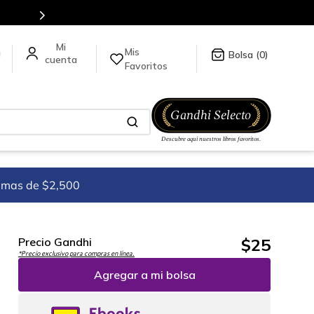
Mis
a
0
Favoritos
imas de $2,500
$
25
Precio Gandhi
*Precio exclusivo para compras en línea.
Agregar a mi bolsa