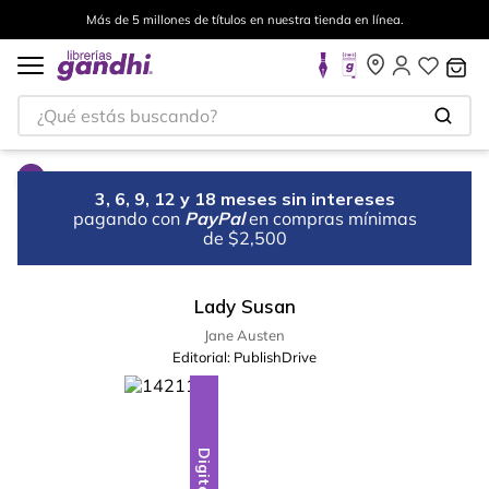
Más de 5 millones de títulos en nuestra tienda en línea.
¿Qué estás buscando?
3, 6, 9, 12 y 18 meses sin intereses
pagando con
PayPal
en compras mínimas
de $2,500
Lady Susan
Jane Austen
Editorial:
PublishDrive
Digital