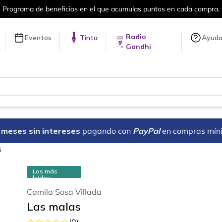
a compra.
Más de 5 millones de títulos 
Radio
Eventos
Tinta
Ayud
Gandhi
18 meses sin intereses
pagando con
PayPal
en compras mín
s
Los más
leídos
Camila Sosa Villada
Las malas
(
0
)