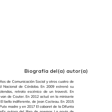
Biografía del(a) autor(a)
años de Comunicación Social y otros cuatro de
dad Nacional de Córdoba. En 2009 estrenó su
olendas, retrato escénico de un travesti. En
r van de Couter. En 2012 actuó en la miniserie
El bello indiferente, de Jean Cocteau. En 2015
Putx madre y en 2017 El cabaret de la Difunta
a.nEs autora del libro de poemas La novia de