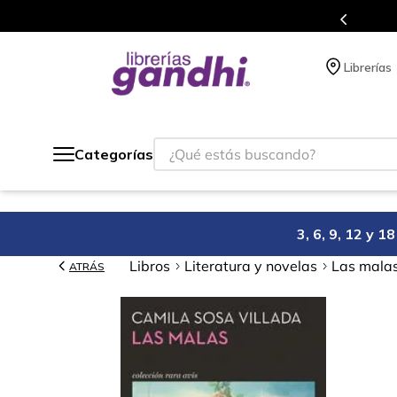
Programa de beneficios en el que acumulas puntos en cad
Librerías
¿Qué estás buscando?
Categorías
3, 6, 9, 12 y 
Libros
Literatura y novelas
Las mala
ATRÁS