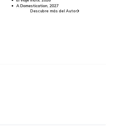
El viaje inútil
,
2026
A Domestication
,
2027
Descubre más del Autor