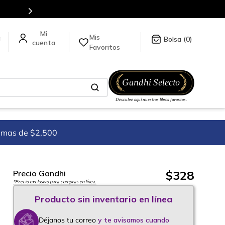
en nuestra tienda en línea.
Mis
a
0
Favoritos
imas de $2,500
$
328
Precio Gandhi
*Precio exclusivo para compras en línea.
Déjanos tu correo
y te avisamos cuando