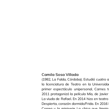
Camila Sosa Villada
(1982, La Falda, Córdoba). Estudió cuatro 
la licenciatura de Teatro en la Universi
primer espectáculo unipersonal, Carnes t
2011 protagonizó la película Mía, de Javie
La viuda de Rafael. En 2014 hizo en teatro 
Despierta, corazón dormido/Frida. En 2016 
Correa y la miniserie La chica que limpi