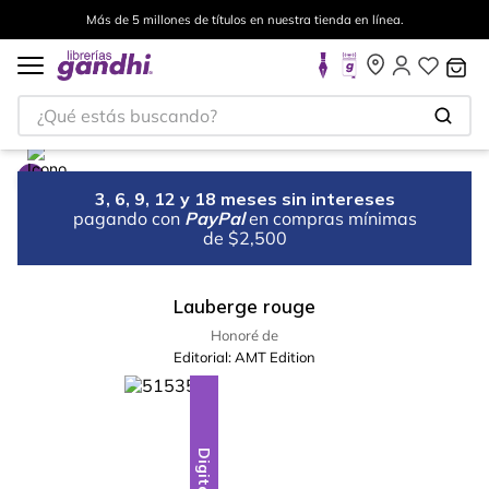
Más de 5 millones de títulos en nuestra tienda en línea.
¿Qué estás buscando?
3, 6, 9, 12 y 18 meses sin intereses
pagando con
PayPal
en compras mínimas
de $2,500
Lauberge rouge
Honoré de
Editorial:
AMT Edition
Digital