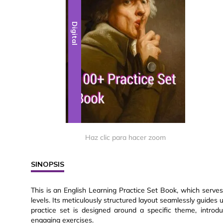
Digital
Haz clic para hacer zoom
SINOPSIS
This is an English Learning Practice Set Book, which serves
levels. Its meticulously structured layout seamlessly guides
practice set is designed around a specific theme, introdu
engaging exercises.