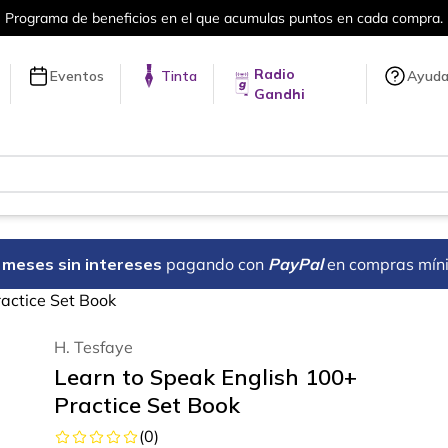
puntos en cada compra.
Más de 5 millon
Radio
Eventos
Tinta
Ayud
Gandhi
18 meses sin intereses
pagando con
PayPal
en compras mín
actice Set Book
H. Tesfaye
Learn to Speak English 100+
Practice Set Book
(
0
)