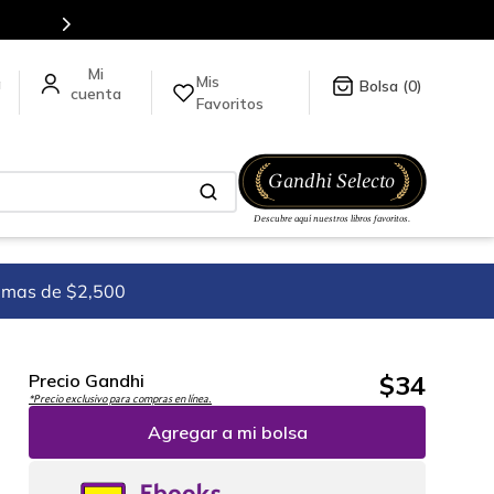
es de títulos en nuestra tienda en línea.
Mis
a
0
Favoritos
imas de $2,500
$
34
Precio Gandhi
*Precio exclusivo para compras en línea.
Agregar a mi bolsa