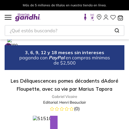
Más de 5 millones de títulos en nuestra tienda en línea.
¿Qué estás buscando?
3, 6, 9, 12 y 18 meses sin intereses
pagando con
PayPal
en compras mínimas
de $2,500
Les Déliquescences pomes décadents dAdoré
Floupette, avec sa vie par Marius Tapora
Gabriel Vicaire
Editorial:
Henri Beauclair
(
0
)