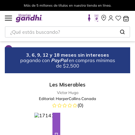
Más de 5 millones de títulos en nuestra tienda en línea.
¿Qué estás buscando?
3, 6, 9, 12 y 18 meses sin intereses
pagando con
PayPal
en compras mínimas
de $2,500
Les Miserables
Victor Hugo
Editorial:
HarperCollins Canada
(
0
)