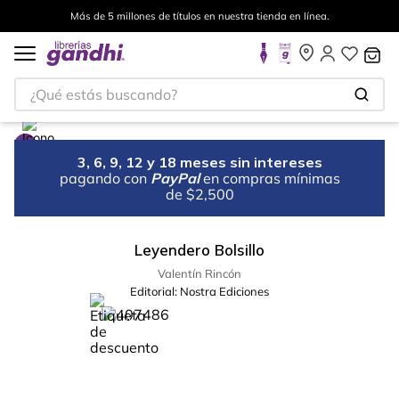
Más de 5 millones de títulos en nuestra tienda en línea.
¿Qué estás buscando?
3, 6, 9, 12 y 18 meses sin intereses
pagando con
PayPal
en compras mínimas
de $2,500
Leyendero Bolsillo
Valentín Rincón
Editorial:
Nostra Ediciones
%
10
-