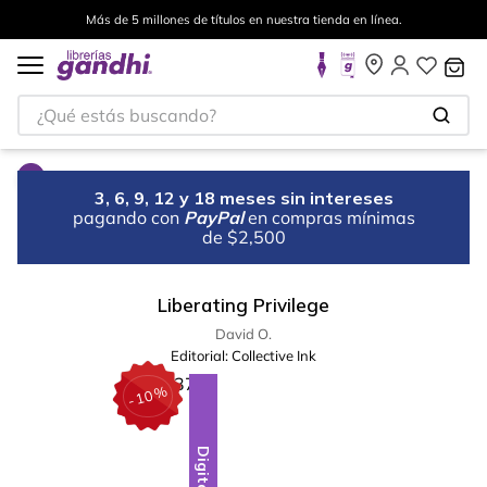
Más de 5 millones de títulos en nuestra tienda en línea.
¿Qué estás buscando?
3, 6, 9, 12 y 18 meses sin intereses
pagando con
PayPal
en compras mínimas
de $2,500
Liberating Privilege
David O.
Editorial:
Collective Ink
%
10
-
Digital