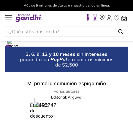
Más de 5 millones de títulos en nuestra tienda en línea.
¿Qué estás buscando?
3, 6, 9, 12 y 18 meses sin intereses
pagando con
PayPal
en compras mínimas
de $2,500
Mi primera comunión espiga niño
Varios autores
Editorial:
Arguval
%
33
-