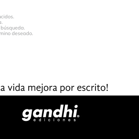
cidos.
a.
a búsqueda.
érmino deseado.