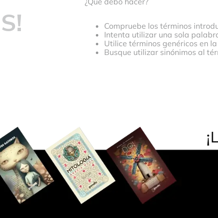
¿Qué debo hacer?
S!
Compruebe los términos introdu
Intenta utilizar una sola palabr
Utilice términos genéricos en l
Busque utilizar sinónimos al t