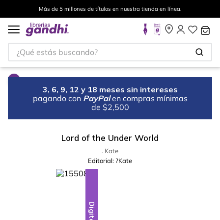
Más de 5 millones de títulos en nuestra tienda en línea.
¿Qué estás buscando?
3, 6, 9, 12 y 18 meses sin intereses
pagando con
PayPal
en compras mínimas
de $2,500
Lord of the Under World
. Kate
Editorial:
?Kate
Digital