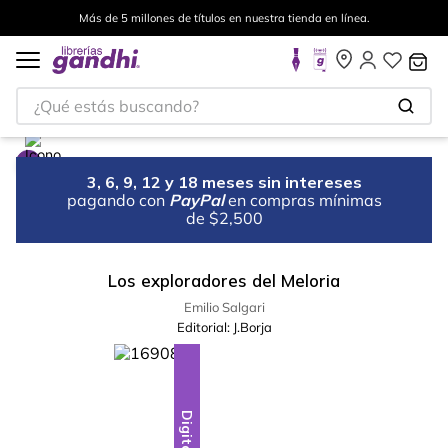
Más de 5 millones de títulos en nuestra tienda en línea.
¿Qué estás buscando?
3, 6, 9, 12 y 18 meses sin intereses
pagando con
PayPal
en compras mínimas
de $2,500
Los exploradores del Meloria
Emilio Salgari
Editorial:
J.Borja
Digital