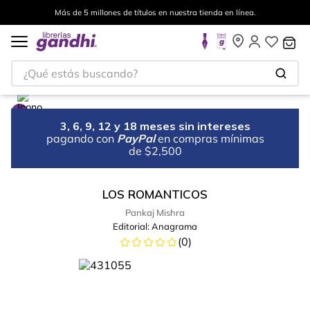
Más de 5 millones de títulos en nuestra tienda en línea.
¿Qué estás buscando?
3, 6, 9, 12 y 18 meses sin intereses
pagando con
PayPal
en compras mínimas
de $2,500
LOS ROMANTICOS
Pankaj Mishra
Editorial:
Anagrama
(
0
)