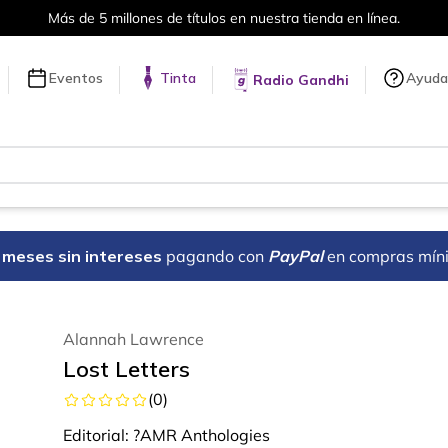
Más de 5 millones de títulos en nuestra tienda en línea.
Eventos
Tinta
Ayuda
Radio Gandhi
18 meses sin intereses
pagando con
PayPal
en compras mín
Alannah Lawrence
Lost Letters
(
0
)
Editorial:
?AMR Anthologies