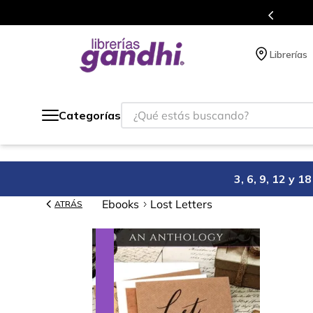
s en el que acumulas puntos en cada compra.
Librerías
¿Qué estás buscando?
Categorías
3, 6, 9, 12 y 
Ebooks
Lost Letters
ATRÁS