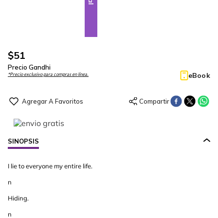
$
51
Precio Gandhi
eBook
*Precio exclusivo para compras en línea.
SINOPSIS
I lie to everyone my entire life.
n
Hiding.
n