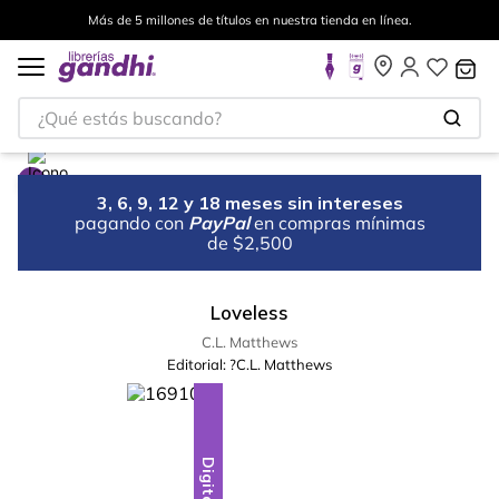
Más de 5 millones de títulos en nuestra tienda en línea.
¿Qué estás buscando?
3, 6, 9, 12 y 18 meses sin intereses
pagando con
PayPal
en compras mínimas
de $2,500
Loveless
C.L. Matthews
Editorial:
?C.L. Matthews
Digital