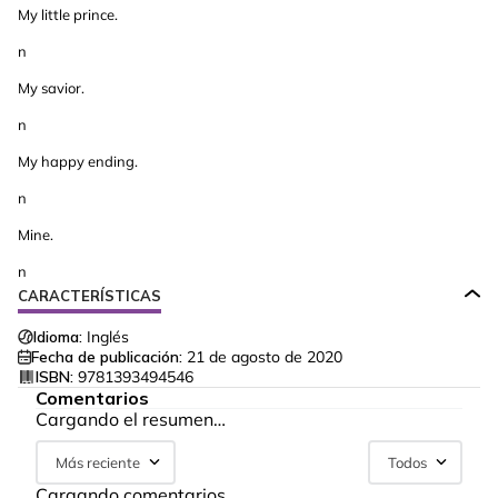
My little prince.
n
My savior.
n
My happy ending.
n
Mine.
n
CARACTERÍSTICAS
Idioma:
Inglés
Fecha de publicación:
21 de agosto de 2020
ISBN:
9781393494546
Comentarios
Cargando el resumen…
Más reciente
Todos
Cargando comentarios…