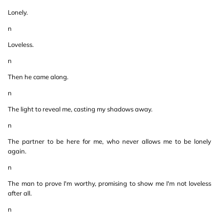
Lonely.
n
Loveless.
n
Then he came along.
n
The light to reveal me, casting my shadows away.
n
The partner to be here for me, who never allows me to be lonely
again.
n
The man to prove I'm worthy, promising to show me I'm not loveless
after all.
n