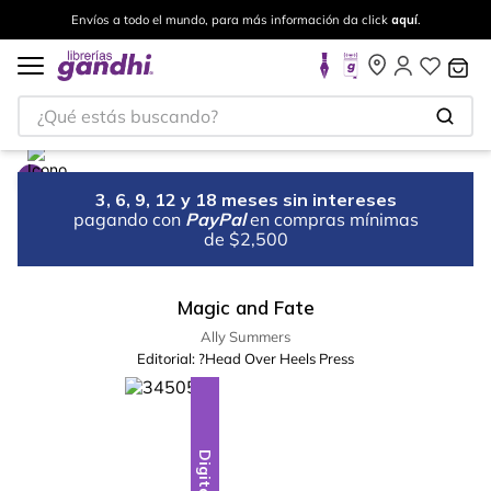
Envíos a todo el mundo, para más información da click
aquí
.
¿Qué estás buscando?
3, 6, 9, 12 y 18 meses sin intereses
pagando con
PayPal
en compras mínimas
de $2,500
Magic and Fate
Ally Summers
Editorial:
?Head Over Heels Press
Digital